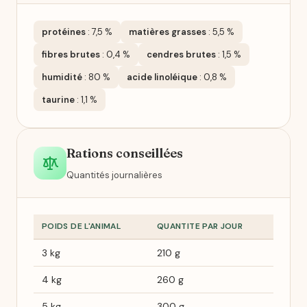
protéines
: 7,5 %
matières grasses
: 5,5 %
fibres brutes
: 0,4 %
cendres brutes
: 1,5 %
humidité
: 80 %
acide linoléique
: 0,8 %
taurine
: 1,1 %
Rations conseillées
Quantités journalières
POIDS DE L'ANIMAL
QUANTITE PAR JOUR
3 kg
210 g
4 kg
260 g
5 kg
300 g