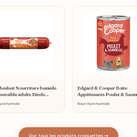
cheslust Nourriture humide
Edgard & Cooper Boîte
 sensible adulte Dinde
Appétissants Poulet & Sau
00 g
Chien Senior 6 x 400 g
ture humide
Nourriture humide
Voir tous les produits croquettes