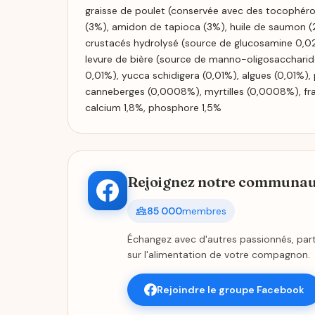
graisse de poulet (conservée avec des tocophéro
(3%), amidon de tapioca (3%), huile de saumon (2%
crustacés hydrolysé (source de glucosamine 0,026
levure de bière (source de manno-oligosaccharid
0,01%), yucca schidigera (0,01%), algues (0,01%), 
canneberges (0,0008%), myrtilles (0,0008%), f
calcium 1,8%, phosphore 1,5%
Rejoignez notre communaut
85 000
membres
Échangez avec d'autres passionnés, part
sur l'alimentation de votre compagnon.
Rejoindre le groupe Facebook