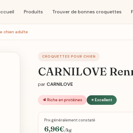
ccueil
Produits
Trouver de bonnes croquettes
 chien adulte
CROQUETTES POUR CHIEN
CARNILOVE Renne
par
CARNILOVE
🥩 Riche en protéines
⭐ Excellent
Prix généralement constaté
6,96€
/kg