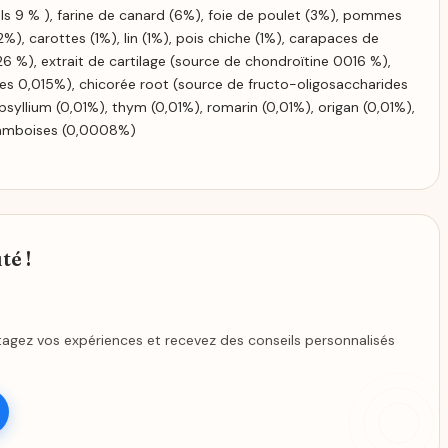
ls 9 % ), farine de canard (6%), foie de poulet (3%), pommes
), carottes (1%), lin (1%), pois chiche (1%), carapaces de
 %), extrait de cartilage (source de chondroïtine 0016 %),
es 0,015%), chicorée root (source de fructo-oligosaccharides
psyllium (0,01%), thym (0,01%), romarin (0,01%), origan (0,01%),
ramboises (0,0008%)
é !
agez vos expériences et recevez des conseils personnalisés