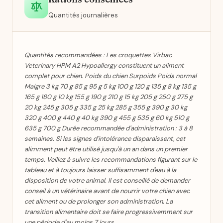
Quantités journalières
Quantités recommandées : Les croquettes Virbac
Veterinary HPM A2 Hypoallergy constituent un aliment
complet pour chien. Poids du chien Surpoids Poids normal
Maigre 3 kg 70 g 85 g 95 g 5 kg 100 g 120 g 135 g 8 kg 135 g
165 g 180 g 10 kg 155 g 190 g 210 g 15 kg 205 g 250 g 275 g
20 kg 245 g 305 g 335 g 25 kg 285 g 355 g 390 g 30 kg
320 g 400 g 440 g 40 kg 390 g 455 g 535 g 60 kg 510 g
635 g 700 g Durée recommandée d'administration : 3 à 8
semaines. Si les signes d'intolérance disparaissent, cet
alimment peut être utilisé jusqu'à un an dans un premier
temps. Veillez à suivre les recommandations figurant sur le
tableau et à toujours laisser suffisamment d'eau à la
disposition de votre animal. Il est conseillé de demander
conseil à un vétérinaire avant de nourrir votre chien avec
cet aliment ou de prolonger son administration. La
transition alimentaire doit se faire progressivemment sur
une période d'au moins 7 jours.