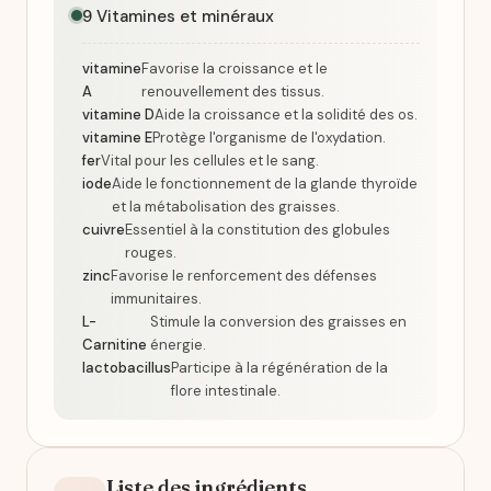
9 Vitamines et minéraux
vitamine
Favorise la croissance et le
A
renouvellement des tissus.
vitamine D
Aide la croissance et la solidité des os.
vitamine E
Protège l'organisme de l'oxydation.
fer
Vital pour les cellules et le sang.
iode
Aide le fonctionnement de la glande thyroïde
et la métabolisation des graisses.
cuivre
Essentiel à la constitution des globules
rouges.
zinc
Favorise le renforcement des défenses
immunitaires.
L-
Stimule la conversion des graisses en
Carnitine
énergie.
lactobacillus
Participe à la régénération de la
flore intestinale.
Liste des ingrédients