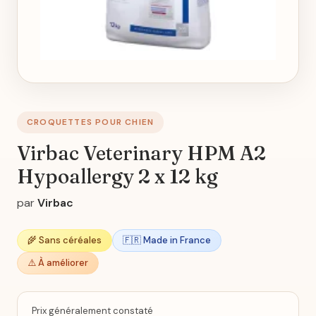
CROQUETTES POUR CHIEN
Virbac Veterinary HPM A2
Hypoallergy 2 x 12 kg
par
Virbac
🌾 Sans céréales
🇫🇷 Made in France
⚠️ À améliorer
Prix généralement constaté