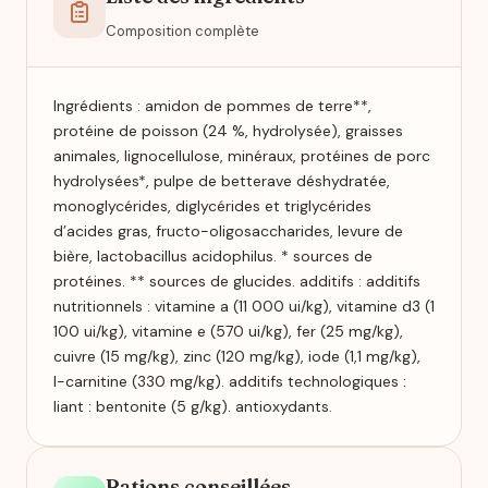
Composition complète
Ingrédients : amidon de pommes de terre**,
protéine de poisson (24 %, hydrolysée), graisses
animales, lignocellulose, minéraux, protéines de porc
hydrolysées*, pulpe de betterave déshydratée,
monoglycérides, diglycérides et triglycérides
d’acides gras, fructo-oligosaccharides, levure de
bière, lactobacillus acidophilus. * sources de
protéines. ** sources de glucides. additifs : additifs
nutritionnels : vitamine a (11 000 ui/kg), vitamine d3 (1
100 ui/kg), vitamine e (570 ui/kg), fer (25 mg/kg),
cuivre (15 mg/kg), zinc (120 mg/kg), iode (1,1 mg/kg),
l-carnitine (330 mg/kg). additifs technologiques :
liant : bentonite (5 g/kg). antioxydants.
Rations conseillées