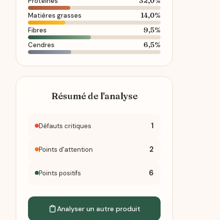
32,0%
Protéines
14,0%
Matières grasses
9,5%
Fibres
6,5%
Cendres
Résumé de l'analyse
1
Défauts critiques
2
Points d'attention
6
Points positifs
Analyser un autre produit