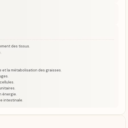
ement des tissus.
.
 et la métabolisation des graisses.
uges.
cellules.
nitaires.
n énergie.
e intestinale.