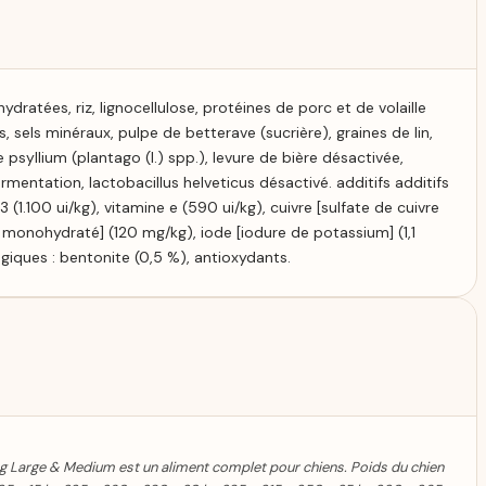
dratées, riz, lignocellulose, protéines de porc et de volaille
is, sels minéraux, pulpe de betterave (sucrière), graines de lin,
 psyllium (plantago (l.) spp.), levure de bière désactivée,
mentation, lactobacillus helveticus désactivé. additifs additifs
3 (1.100 ui/kg), vitamine e (590 ui/kg), cuivre [sulfate de cuivre
nc monohydraté] (120 mg/kg), iode [iodure de potassium] (1,1
giques : bentonite (0,5 %), antioxydants.
Large & Medium est un aliment complet pour chiens. Poids du chien