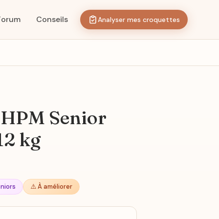
Forum
Conseils
Analyser mes croquettes
y HPM Senior
12 kg
niors
⚠️ À améliorer