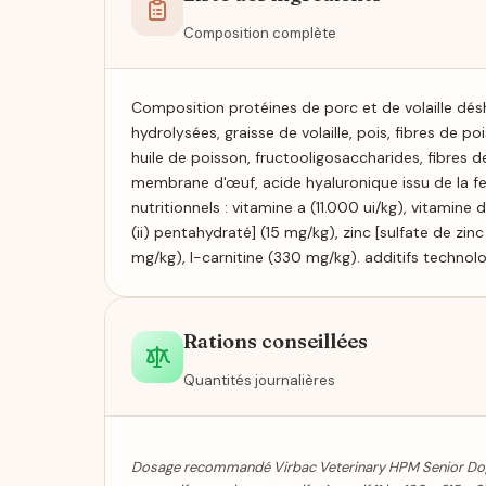
Composition complète
Composition protéines de porc et de volaille déshy
hydrolysées, graisse de volaille, pois, fibres de po
huile de poisson, fructooligosaccharides, fibres de
membrane d'œuf, acide hyaluronique issu de la fer
nutritionnels : vitamine a (11.000 ui/kg), vitamine d
(ii) pentahydraté] (15 mg/kg), zinc [sulfate de zi
mg/kg), l-carnitine (330 mg/kg). additifs technolo
Rations conseillées
Quantités journalières
Dosage recommandé Virbac Veterinary HPM Senior Dog 