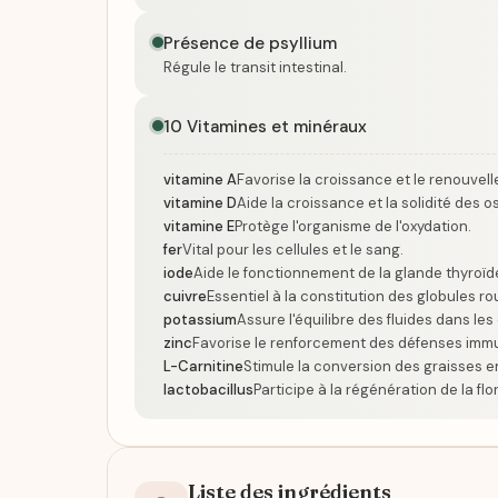
Présence de psyllium
Régule le transit intestinal.
10 Vitamines et minéraux
vitamine A
Favorise la croissance et le renouvell
vitamine D
Aide la croissance et la solidité des os
vitamine E
Protège l'organisme de l'oxydation.
fer
Vital pour les cellules et le sang.
iode
Aide le fonctionnement de la glande thyroïde
cuivre
Essentiel à la constitution des globules ro
potassium
Assure l'équilibre des fluides dans les 
zinc
Favorise le renforcement des défenses immu
L-Carnitine
Stimule la conversion des graisses e
lactobacillus
Participe à la régénération de la flor
Liste des ingrédients