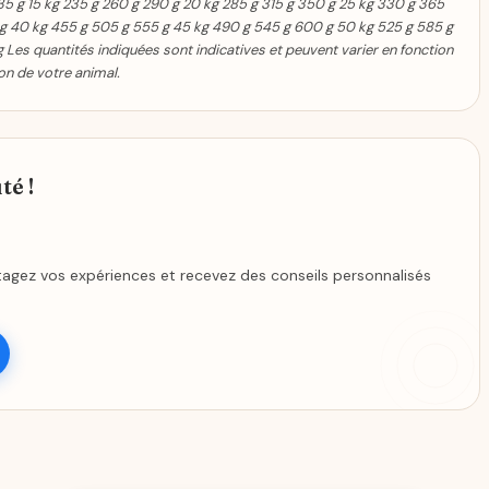
 235 g 15 kg 235 g 260 g 290 g 20 kg 285 g 315 g 350 g 25 kg 330 g 365
 g 40 kg 455 g 505 g 555 g 45 kg 490 g 545 g 600 g 50 kg 525 g 585 g
Les quantités indiquées sont indicatives et peuvent varier en fonction
ion de votre animal.
é !
agez vos expériences et recevez des conseils personnalisés