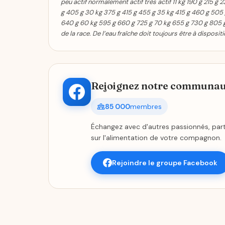
peu actif normalement actif très actif 11 kg 190 g 215 g
g 405 g 30 kg 375 g 415 g 455 g 35 kg 415 g 460 g 505
640 g 60 kg 595 g 660 g 725 g 70 kg 655 g 730 g 805 g 
de la race. De l’eau fraîche doit toujours être à disposit
Rejoignez notre communaut
85 000
membres
Échangez avec d'autres passionnés, part
sur l'alimentation de votre compagnon.
Rejoindre le groupe Facebook