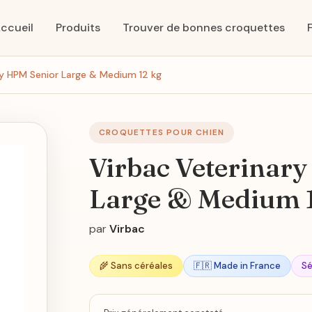
ccueil
Produits
Trouver de bonnes croquettes
ry HPM Senior Large & Medium 12 kg
CROQUETTES POUR CHIEN
Virbac Veterinar
Large & Medium 
par
Virbac
🌾 Sans céréales
🇫🇷 Made in France
Sé