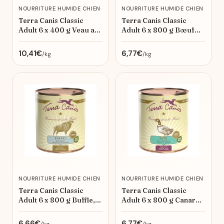
NOURRITURE HUMIDE CHIEN
NOURRITURE HUMIDE CHIEN
Terra Canis Classic
Terra Canis Classic
Adult 6 x 400 g Veau au
Adult 6 x 800 g Bœuf
millet, concombre,
aux carottes, pomme et
melon jaune et ail des
riz naturel
10,41€
6,77€
/kg
/kg
ours 6x400 g
NOURRITURE HUMIDE CHIEN
NOURRITURE HUMIDE CHIEN
Terra Canis Classic
Terra Canis Classic
Adult 6 x 800 g Buffle,
Adult 6 x 800 g Canard
millet, tomates et
au riz complet, poire &
papaye
sésame
6,66€
6,77€