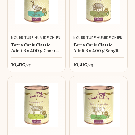
NOURRITURE HUMIDE CHIEN
NOURRITURE HUMIDE CHIEN
Terra Canis Classic
Terra Canis Classic
Adult 6 x 400 g Canard
Adult 6 x 400 g Sanglier
au riz complet, poire &
avec riz naturel, fenouil
sésame 6x400 g
et framboises 6x400 g
10,41€
10,41€
/kg
/kg