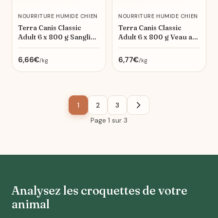
NOURRITURE HUMIDE CHIEN
NOURRITURE HUMIDE CHIEN
Terra Canis Classic
Terra Canis Classic
Adult 6 x 800 g Sanglier
Adult 6 x 800 g Veau au
avec riz naturel, fenouil
millet, concombre,
et framboises
melon jaune et ail des
6,66€
6,77€
/kg
/kg
ours
1
2
3
Page 1 sur 3
Analysez les croquettes de votre
animal